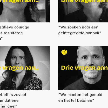
eatieve courage
"We zoeken naar een
s resultaten
geïntegreerde aanpak"
n”
iteit is zoveel
"We moeten het geduld
an dat ene
en het lef belonen"
ne idee!"