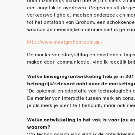
door inzichtelijk maken hoe wij als mens zo
een ongeluk te overleven. Gegevens uit de ge
verkeersveiligheid, medisch onderzoek en men
tot het ontstaan van Graham, een schokkende
waarom de menselijke anatomie niet is gemaa
http://www.meetgraham.com.au/
De manier van storytelling en emotionele impa
maken door communicatie, vind ik redelijk bril
Welke beweging/ontwikkeling heb je in 2017
belangrijk/relevant acht voor de marketi
‘De opkomst en adoptatie van technologieën a
De manier van interactie tussen merk en cons
je als merk je identiteit behoudt, maar ook ni
Welke ontwikkeling in het vak is voor jou e
waarom?
‘Op technologisch vlak vind ik de ontwikkelin