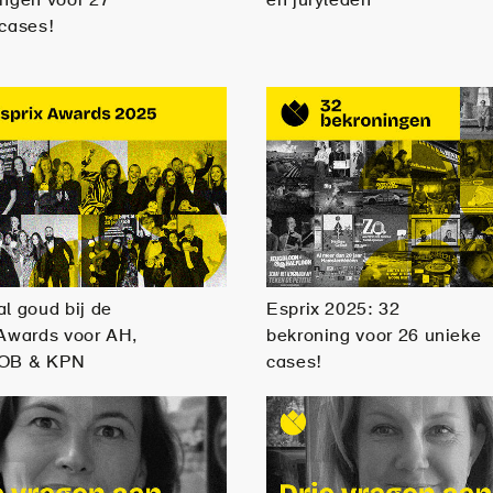
ingen voor 27
en juryleden
cases!
l goud bij de
Esprix 2025: 32
 Awards voor AH,
bekroning voor 26 unieke
BOB & KPN
cases!