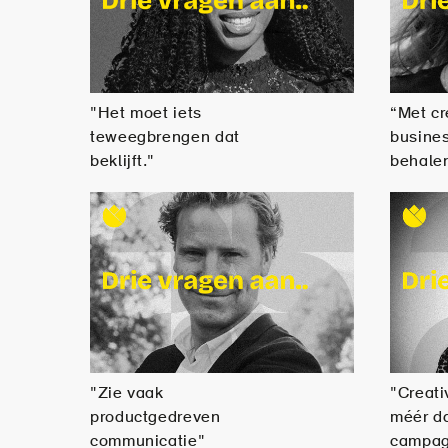
"Het moet iets
“Met cr
teweegbrengen dat
busines
beklijft."
behale
"Zie vaak
"Creativ
productgedreven
méér d
communicatie"
campag