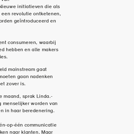
ieuwe initiatieven die als
 een revolutie ontketenen,
worden geïntroduceerd en
ent consumeren, waarbij
loed hebben en alle makers
ies.
eeld mainstream gaat
d moeten gaan nadenken
et zover is.
ze maand, sprak Linda.-
og menselijker worden van
n in haar beredenering.
één-op-één communicatie
ken naar klanten. Maar