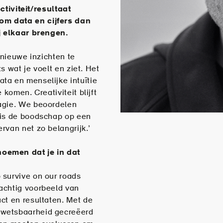
ectiviteit/resultaat
om data en cijfers dan
ij elkaar brengen.
 nieuwe inzichten te
ts wat je voelt en ziet. Het
ta en menselijke intuïtie
 komen. Creativiteit blijft
agie. We beoordelen
 is de boodschap op een
rvan net zo belangrijk.’
oemen dat je in dat
 survive on our roads
achtig voorbeeld van
ct en resultaten. Met de
kwetsbaarheid gecreëerd