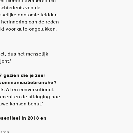
uden moeten evolueren om
schiedenis van de
selijke anatomie leidden
 herinnering aan de reden
kt voor auto-ongelukken.
ct, dus het menselijk
jant.’
 gezien die je zeer
ngcommunicatiebranche?
ls AI en conversational.
ument en de uitdaging hoe
euwe kansen benut.’
ssentieel in 2018 en
g van