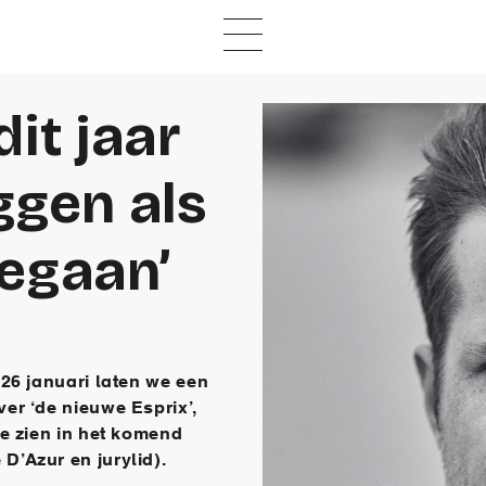
it jaar
ggen als
gegaan’
 26 januari laten we een
er ‘de nieuwe Esprix’,
ze zien in het komend
’Azur en jurylid).