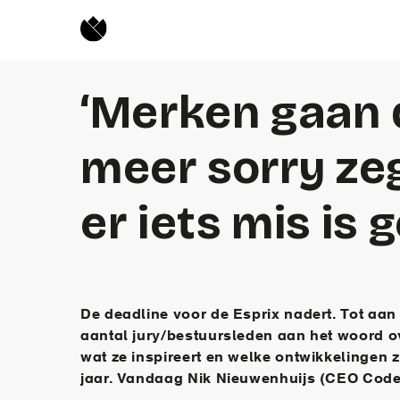
‘Merken gaan d
meer sorry ze
er iets mis is 
De deadline voor de Esprix nadert. Tot aan
aantal jury/bestuursleden aan het woord ov
wat ze inspireert en welke ontwikkelingen 
jaar. Vandaag Nik Nieuwenhuijs (CEO Code D