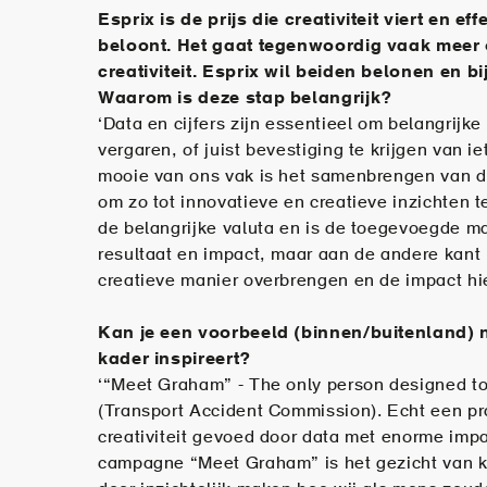
Esprix is de prijs die creativiteit viert en eff
beloont. Het gaat tegenwoordig vaak meer 
creativiteit. Esprix wil beiden belonen en b
Waarom is deze stap belangrijk?
‘Data en cijfers zijn essentieel om belangrijke
vergaren, of juist bevestiging te krijgen van ie
mooie van ons vak is het samenbrengen van da
om zo tot innovatieve en creatieve inzichten te
de belangrijke valuta en is de toegevoegde m
resultaat en impact, maar aan de andere kant
creatieve manier overbrengen en de impact hie
Kan je een voorbeeld (binnen/buitenland) n
kader inspireert?
‘“Meet Graham” - The only person designed to
(Transport Accident Commission). Echt een pr
creativiteit gevoed door data met enorme impa
campagne “Meet Graham” is het gezicht van 