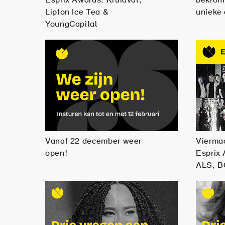
Esprix Awards: Kruidvat,
bekron
Lipton Ice Tea &
unieke 
YoungCapital
Vanaf 22 december weer
Viermaa
open!
Esprix
ALS, 