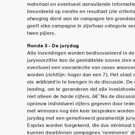
materiaal en eventueel aanvullende informa
beoordeeld op creatie en resultaat (zie criter
afweging dient aan de campagne ten grondslag 
geeft elke campagne in zijn/haar categorie een
twee pijlers.
Ronde 3 - De jurydag
Alle inzendingen worden bediscussieerd in de
juryvoorzitter kan de gemiddelde scores zien 
eventueel een voorselectie van cases waarove
worden (richtlijn: hoger dan een 7). Het staat 
als
wildcard
in te brengen in de discussie. De 
leading, om te garanderen dat alle invalsh
niet alleen de harde cijfers. â€¨Na de discus
opnieuw individueel cijfers gegeven door ieder 
met winnaars nog één keer besproken worden.
jurydag met een gemotiveerd gezamenlijk jury
Esprixs worden toegekend, die dus minimaal br
kunnen daarbinnen campagnes ‘nomineren’ die