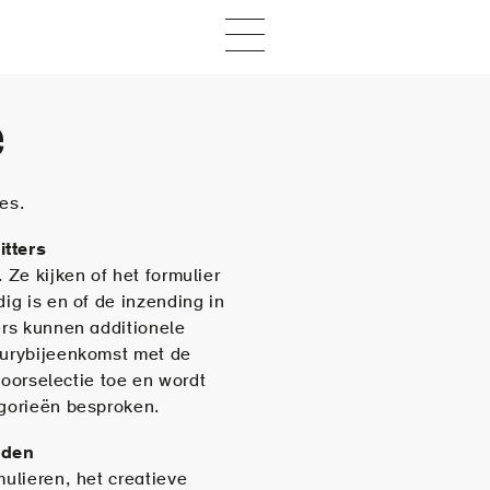
e
es.
itters
 Ze kijken of het formulier
ig is en of de inzending in
ers kunnen additionele
jurybijeenkomst met de
 voorselectie toe en wordt
egorieën besproken.
leden
mulieren, het creatieve