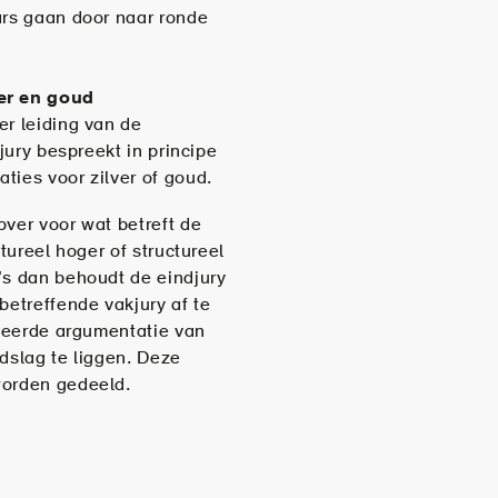
ars gaan door naar ronde
ver en goud
er leiding van de
djury bespreekt in principe
ties voor zilver of goud.
over voor wat betreft de
ctureel hoger of structureel
’s dan behoudt de eindjury
betreffende vakjury af te
iveerde argumentatie van
dslag te liggen. Deze
worden gedeeld.