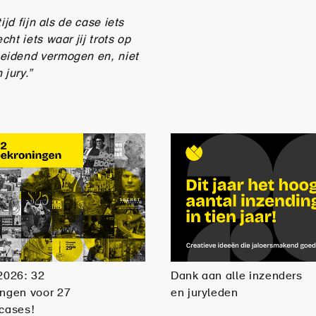
jd fijn als de case iets
ht iets waar jij trots op
eidend vermogen en, niet
 jury.”
2026: 32
Dank aan alle inzenders
ingen voor 27
en juryleden
cases!