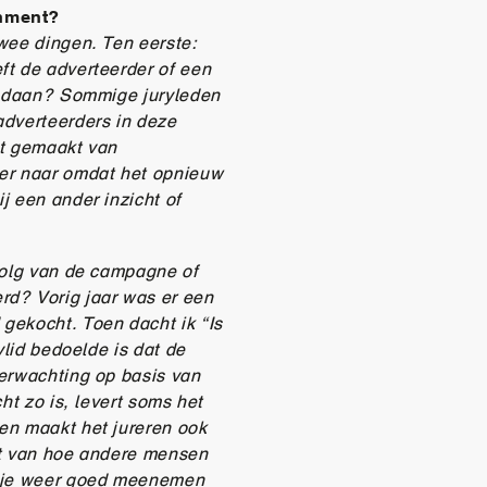
inment?
wee dingen. Ten eerste:
ft de adverteerder of een
 gedaan? Sommige juryleden
adverteerders in deze
dt gemaakt van
der naar omdat het opnieuw
j een ander inzicht of
volg van de campagne of
rd? Vorig jaar was er een
gekocht. Toen dacht ik “Is
ylid bedoelde is dat de
verwachting op basis van
ht zo is, levert soms het
en maakt het jureren ook
rt van hoe andere mensen
n je weer goed meenemen