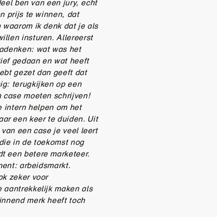
deel ben van een jury, echt
n prijs te winnen, dat
n waarom ik denk dat je als
llen insturen. Allereerst
nadenken: wat was het
ief gedaan en wat heeft
hebt gezet dan geeft dat
ig: terugkijken op een
n case moeten schrijven!
e intern helpen om het
r een keer te duiden. Uit
 van een case je veel leert
die in de toekomst nog
t een betere marketeer.
ument: arbeidsmarkt.
ok zeker voor
e aantrekkelijk maken als
winnend merk heeft toch