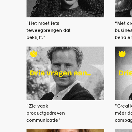
"Het moet iets
“Met cr
teweegbrengen dat
busines
beklijft."
behale
"Zie vaak
"Creativ
productgedreven
méér d
communicatie"
campag