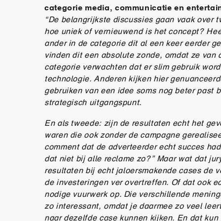
categorie media, communicatie en enterta
“De belangrijkste discussies gaan vaak over t
hoe uniek of vernieuwend is het concept? Hee
ander in de categorie dit al een keer eerder
vinden dit een absolute zonde, omdat ze van 
categorie verwachten dat er slim gebruik wor
technologie. Anderen kijken hier genuanceer
gebruiken van een idee soms nog beter past bi
strategisch uitgangspunt.
En als tweede: zijn de resultaten echt het ge
waren die ook zonder de campagne gerealisee
comment dat de adverteerder echt succes had 
dat niet bij alle reclame zo?” Maar wat dat jur
resultaten bij echt jaloersmakende cases de 
de investeringen ver overtreffen. Of dat ook ec
nodige vuurwerk op. Die verschillende mening
zo interessant, omdat je daarmee zo veel lee
naar dezelfde case kunnen kijken. En dat ku