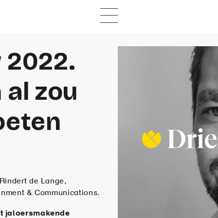
 2022.
 al zou
oeten
 Rindert de Lange,
tainment & Communications.
st jaloersmakende