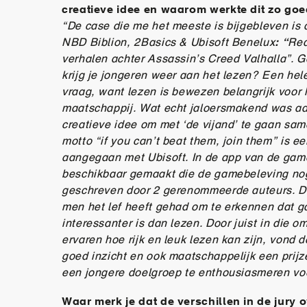
creatieve idee en waarom werkte dit zo go
“De case die me het meeste is bijgebleven is 
NBD Biblion, 2Basics & Ubisoft Benelux
: “
Rea
verhalen achter Assassin’s Creed Valhalla”. 
krijg je jongeren weer aan het lezen? Een hel
vraag, want lezen is bewezen belangrijk voor
maatschappij. Wat echt jaloersmakend was a
creatieve idee om met ‘de vijand’ te gaan sa
motto “if you can’t beat them, join them” is 
aangegaan met Ubisoft. In de app van de gam
beschikbaar gemaakt die de gamebeleving nog
geschreven door 2 gerenommeerde auteurs. Di
men het lef heeft gehad om te erkennen dat 
interessanter is dan lezen. Door juist in die o
ervaren hoe rijk en leuk lezen kan zijn, vond d
goed inzicht en ook maatschappelijk een prijz
een jongere doelgroep te enthousiasmeren voo
Waar merk je dat de verschillen in de jury 