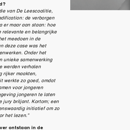
ed?
die van De Leescoalitie,
dification: de verborgen
Ga er maar aan staan: hoe
e relevante en belangrijke
 het meedoen in de
an deze case was het
menwerken. Onder het
een unieke samenwerking
e werden verhalen
 rijker maakten,
t werkte zo goed, omdat
gamen voor jongeren
mgeving jongeren te laten
e jury briljant. Kortom; een
enswaardig initiatief om zo
r het lezen.”
over ontstaan in de