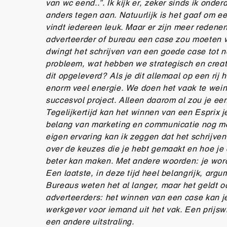
van wc eend..”. Ik kijk er, zeker sinds ik onder
anders tegen aan. Natuurlijk is het gaaf om ee
vindt iedereen leuk. Maar er zijn meer redene
adverteerder of bureau een case zou moeten wi
dwingt het schrijven van een goede case tot 
probleem, wat hebben we strategisch en creat
dit opgeleverd? Als je dit allemaal op een rij 
enorm veel energie. We doen het vaak te wein
succesvol project. Alleen daarom al zou je ee
Tegelijkertijd kan het winnen van een Esprix j
belang van marketing en communicatie nog maa
eigen ervaring kan ik zeggen dat het schrijven
over de keuzes die je hebt gemaakt en hoe je 
beter kan maken. Met andere woorden: je word
Een laatste, in deze tijd heel belangrijk, arg
Bureaus weten het al langer, maar het geldt o
adverteerders: het winnen van een case kan j
werkgever voor iemand uit het vak. Een prijs
een andere uitstraling.