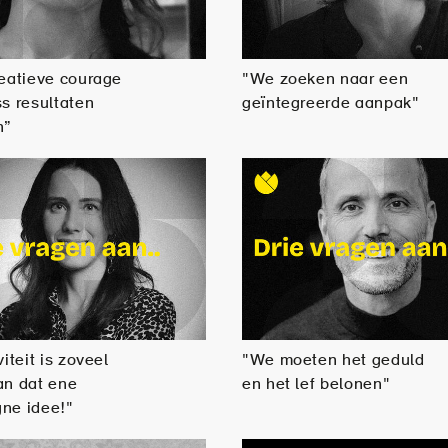
eatieve courage
"We zoeken naar een
s resultaten
geïntegreerde aanpak"
n”
iteit is zoveel
"We moeten het geduld
an dat ene
en het lef belonen"
ne idee!"