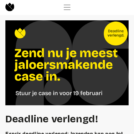
Deadline verlengd!
Esprix deadline verlengd: Inzenden kan nog tot